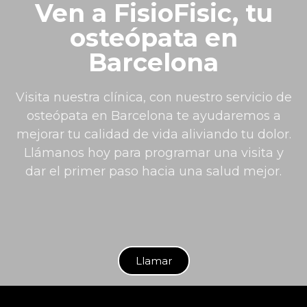
Ven a FisioFisic, tu
osteópata en
Barcelona
Visita nuestra clínica, con nuestro servicio de
osteópata en Barcelona te ayudaremos a
mejorar tu calidad de vida aliviando tu dolor.
Llámanos hoy para programar una visita y
dar el primer paso hacia una salud mejor.
Llamar